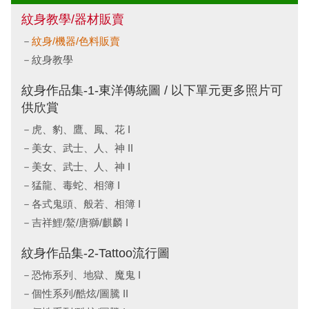
紋身教學/器材販賣
紋身/機器/色料販賣
紋身教學
紋身作品集-1-東洋傳統圖 / 以下單元更多照片可
供欣賞
虎、豹、鷹、鳳、花 I
美女、武士、人、神 II
美女、武士、人、神 I
猛龍、毒蛇、相簿 I
各式鬼頭、般若、相簿 I
吉祥鯉/鰲/唐獅/麒麟 I
紋身作品集-2-Tattoo流行圖
恐怖系列、地獄、魔鬼 I
個性系列/酷炫/圖騰 II