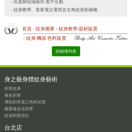
吳老師現場操作.客戶互動
紋身教學、客家電台電視女主角紋身彩繪圖
首頁
紋身圖庫
紋身教學/器材販賣
紋身/機器/色料販賣
回相簿列表
身之藝身體紋身藝術
刺青紋身
修改刺青
傳統刺青進口色料批發
圖案修改洗刺青
紋身刺青招生
台北店