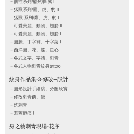
個性系列/酷炫/圖騰 I
猛獸系列/鷹、虎、豹 II
猛獸 系列/鷹、虎、豹 I
可愛美麗、動物、翅膀 II
可愛美麗、動物、翅膀 I
圖騰、丁字褲、十字架 I
西洋圖、花、蝶、星心
各式文字、字體、刺青
各式人物刺青紋身tattoo
紋身作品集-3-修改─設計
圖形設計手繪稿、分圖欣賞
修改刺青前、後 I
洗刺青 I
遮蓋疤痕 I
身之藝刺青現場-花序