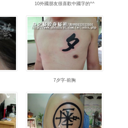
10外國朋友很喜歡中國字的^^
7夕字-前胸