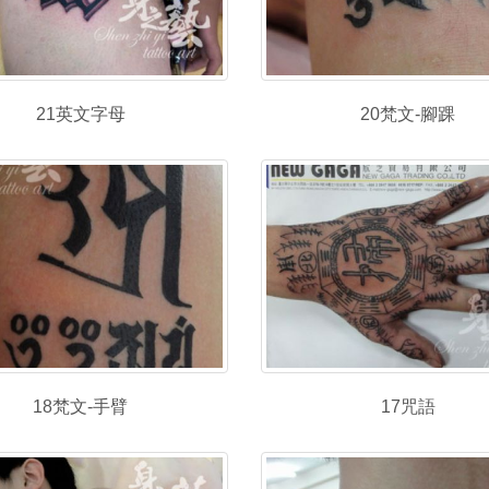
21英文字母
20梵文-腳踝
18梵文-手臂
17咒語