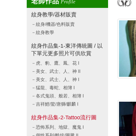
老師作品
Profile
紋身教學/器材販賣
紋身/機器/色料販賣
紋身教學
紋身作品集-1-東洋傳統圖 / 以
下單元更多照片可供欣賞
虎、豹、鷹、鳳、花 I
美女、武士、人、神 II
美女、武士、人、神 I
猛龍、毒蛇、相簿 I
各式鬼頭、般若、相簿 I
吉祥鯉/鰲/唐獅/麒麟 I
紋身作品集-2-Tattoo流行圖
恐怖系列、地獄、魔鬼 I
個性系列/酷炫/圖騰 II