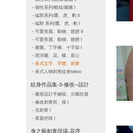
個性系列/酷炫/圖騰 I
猛獸系列/鷹、虎、豹 II
猛獸 系列/鷹、虎、豹 I
可愛美麗、動物、翅膀 II
可愛美麗、動物、翅膀 I
圖騰、丁字褲、十字架 I
西洋圖、花、蝶、星心
各式文字、字體、刺青
各式人物刺青紋身tattoo
紋身作品集-3-修改─設計
圖形設計手繪稿、分圖欣賞
修改刺青前、後 I
洗刺青 I
遮蓋疤痕 I
身之藝刺青現場-花序