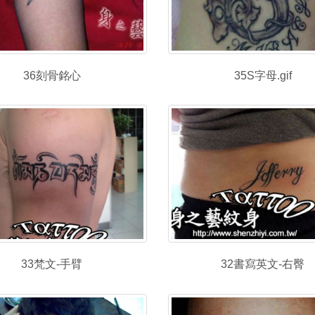
35S字母.gif
36刻骨銘心
33梵文-手臂
32書寫英文-右臀