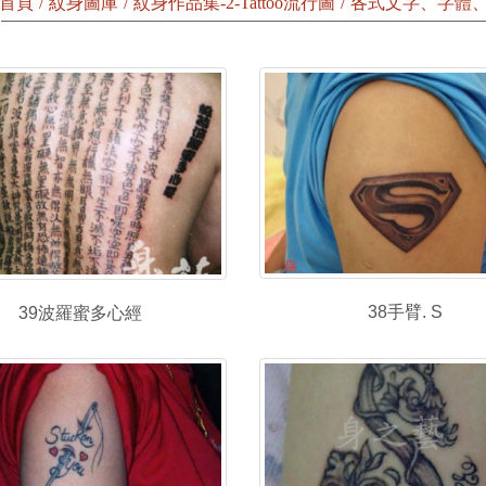
首頁
紋身圖庫
紋身作品集-2-Tattoo流行圖
各式文字、字體
38手臂. S
39波羅蜜多心經