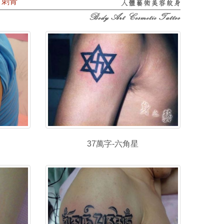
、刺青
37萬字-六角星