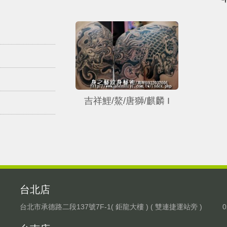
吉祥鯉/鰲/唐獅/麒麟 I
台北店
台北市承德路二段137號7F-1( 鉅龍大樓 ) ( 雙連捷運站旁 )
0