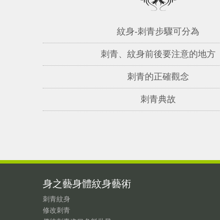
紋身-刺青步驟可分為
刺青、紋身前後要注意的地方
刺青的正確觀念
刺青典故
身之藝身體紋身藝術
刺青紋身
修改刺青