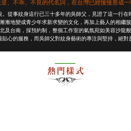
叛逆、不乖、不良的代名詞，在台灣已經慢慢形成一
說。從事紋身這行已三十多年的吳師父，見證了這一行在
漸漸地變成青少年求新求變的文化，再加上藝人的相繼
北及台南，採預約制，整個工作室的氣氛宛如美容沙龍
最貼心的服務，而吳師父對紋身藝術的專注與堅持，絕對