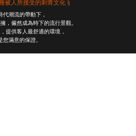
種被人所接受的刺青文化 §
時代潮流的帶動下，
簇擁，儼然成為時下的流行景觀。
般，提供客人最舒適的環境，
是您滿意的保證。
熱門