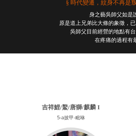
§ 時代變遷，紋身不再是
身之藝吳師父如是
原是道上兄弟比大條的象徵，已
吳師父目前經營的地點有台
在疼痛的過程有
吉祥鯉/鰲/唐獅/麒麟 I
5-a披甲-毗咻